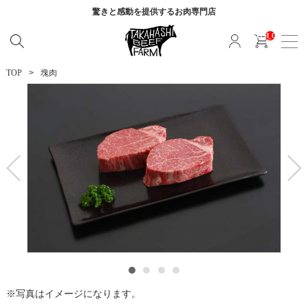
驚きと感動を提供する
お肉専門店
__ITM_CNT__
TOP
塊肉
写真はイメージになります。