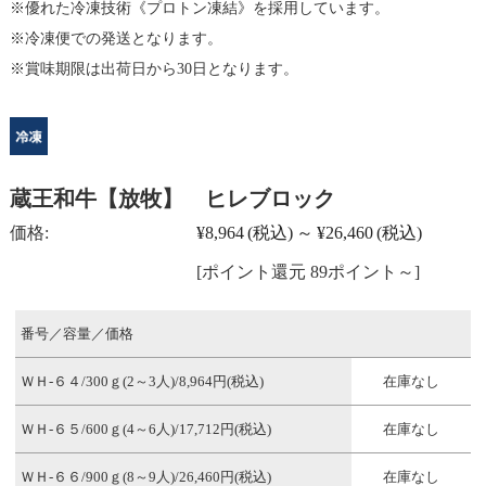
優れた冷凍技術《プロトン凍結》を採用しています。
冷凍便での発送となります。
賞味期限は出荷日から30日となります。
蔵王和牛【放牧】 ヒレブロック
価格:
¥8,964
(税込)
～
¥26,460
(税込)
[ポイント還元 89ポイント～]
番号／容量／価格
ＷＨ-６４/300ｇ(2～3人)/8,964円(税込)
在庫なし
ＷＨ-６５/600ｇ(4～6人)/17,712円(税込)
在庫なし
ＷＨ-６６/900ｇ(8～9人)/26,460円(税込)
在庫なし