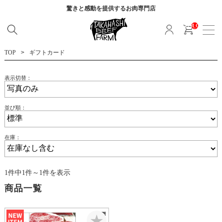
驚きと感動を提供する
お肉専門店
__ITM_CNT__
TOP
ギフトカード
表示切替：
並び順：
在庫：
1件中1件～1件を表示
商品一覧