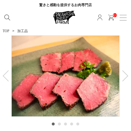
驚きと感動を提供する
お肉専門店
__ITM_CNT__
TOP
加工品