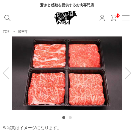
驚きと感動を提供する
お肉専門店
__ITM_CNT__
TOP
蔵王牛
写真はイメージになります。