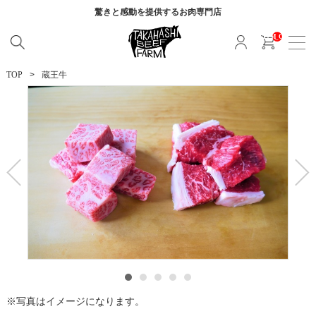
驚きと感動を提供する
お肉専門店
__ITM_CNT__
TOP
蔵王牛
写真はイメージになります。