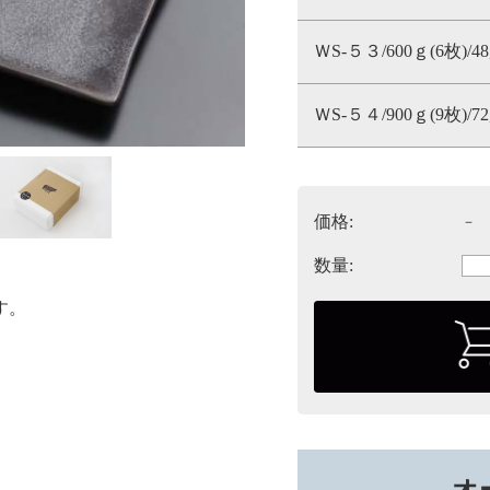
ＷS-５３/600ｇ(6枚)/48
ＷS-５４/900ｇ(9枚)/72
価格:
－
数量:
す。
オ