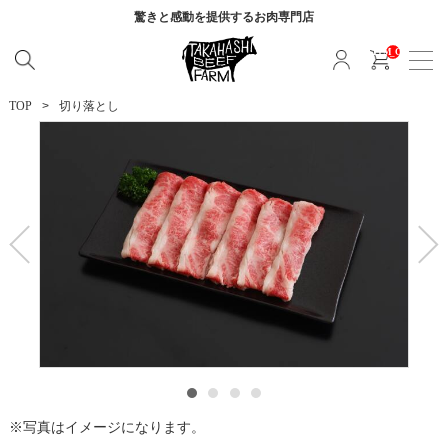
驚きと感動を提供する
お肉専門店
__ITM_CNT__
TOP
切り落とし
写真はイメージになります。