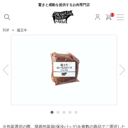
驚きと感動を提供する
お肉専門店
__ITM_CNT__
TOP
蔵王牛
包装選択の際、簡易包装袋(保冷バッグ)を複数の商品でご選択した