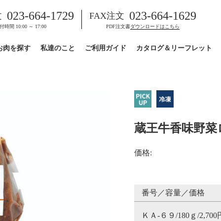
023-664-1729
023-664-1629
文
FAX注文
付時間 10:00 ～ 17:00
PDF注文書
ダウンロードはこちら
お肉を探す
私達のこと
ご利用ガイド
カタログ＆リーフレット
蔵王牛香味野菜ロー
価格:
番号／容量／価格
ＫＡ-６９/180ｇ/2,700