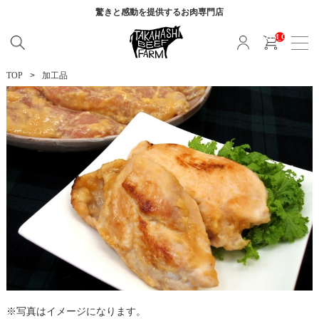
驚きと感動を提供する
お肉専門店
__ITM_CNT__
TOP
加工品
写真はイメージになります。